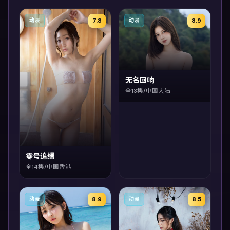
7.8
8.9
动漫
动漫
无名回响
全13集/中国大陆
零号追缉
全14集/中国香港
8.9
8.5
动漫
动漫