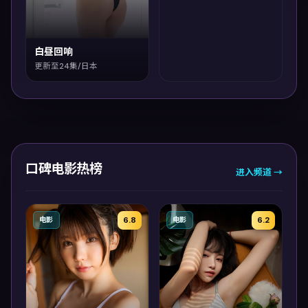
白昼回响
更新至24集/日本
口碑电影热榜
进入频道 →
6.8
6.2
电影
电影