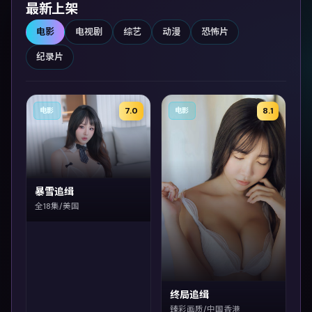
最新上架
电影
电视剧
综艺
动漫
恐怖片
纪录片
7.0
8.1
电影
电影
暴雪追缉
全18集/美国
终局追缉
臻彩画质/中国香港