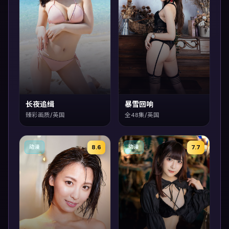
长夜追缉
暴雪回响
臻彩画质/英国
全48集/英国
8.6
7.7
动漫
动漫