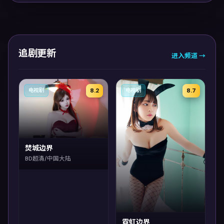
追剧更新
进入频道 →
8.2
8.7
电视剧
电视剧
焚城边界
BD超清/中国大陆
霓虹边界