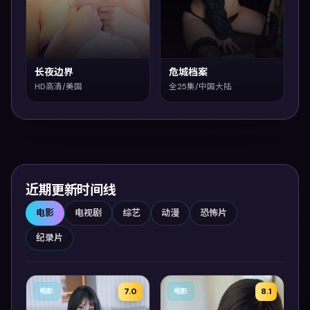
长夜边界
危城档案
HD高清/美国
全25集/中国大陆
近期更新时间线
电影
电视剧
综艺
动漫
恐怖片
纪录片
7.0
8.1
电影
电影