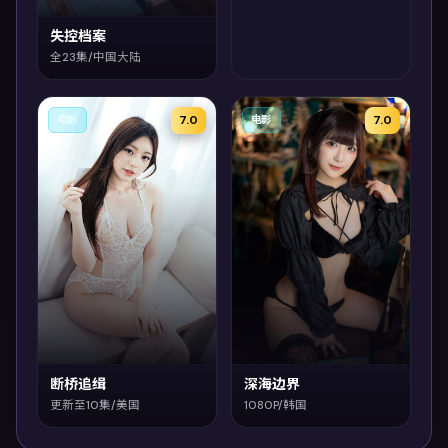
失控档案
全23集/中国大陆
7.0
7.0
电影
电影
断桥追缉
深海边界
更新至10集/美国
1080P/韩国