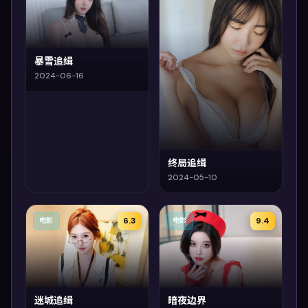
暴雪追缉
2024-06-16
终局追缉
2024-05-10
6.3
9.4
电影
电影
迷城追缉
暗夜边界