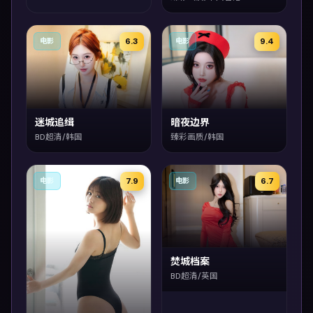
6.3
9.4
电影
电影
迷城追缉
暗夜边界
BD超清/韩国
臻彩画质/韩国
7.9
6.7
电影
电影
焚城档案
BD超清/英国