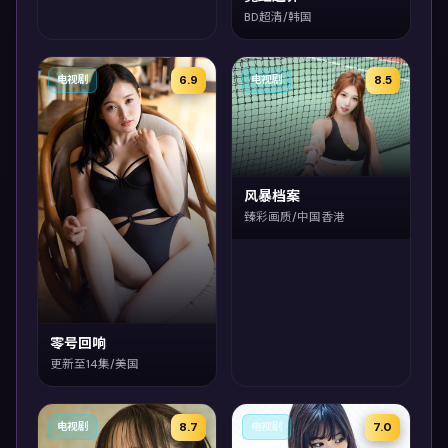
BD超清/韩国
6.9
8.5
电视剧
电视剧
风暴档案
臻彩画质/中国香港
零号回响
更新至14集/美国
8.7
7.0
电视剧
电视剧