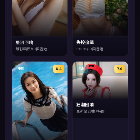
星河回响
失控追缉
臻彩画质/中国香港
1080P/中国香港
6.4
7.9
电影
电影
狂潮回响
更新至28集/韩国